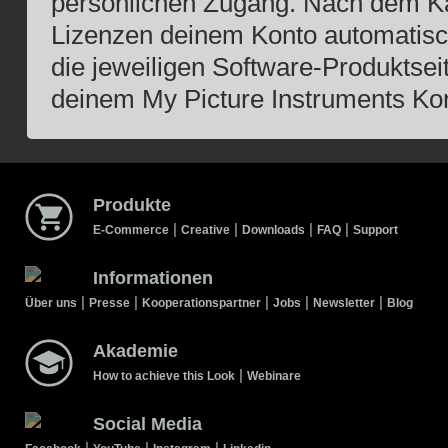
persönlichen Zugang. Nach dem Ka
Lizenzen deinem Konto automatisch 
die jeweiligen Software-Produktsei
deinem My Picture Instruments Ko
Produkte
|
|
|
|
E-Commerce
Creative
Downloads
FAQ
Support
Informationen
|
|
|
|
|
Über uns
Presse
Kooperationspartner
Jobs
Newsletter
Blog
Akademie
|
How to achieve this Look
Webinare
Social Media
|
|
|