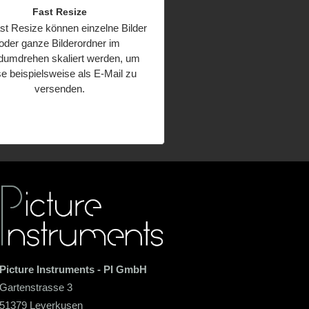
Fast Resize
st Resize können einzelne Bilder
oder ganze Bilderordner im
umdrehen skaliert werden, um
se beispielsweise als E-Mail zu
versenden.
Picture Instruments - PI GmbH
Gartenstrasse 3
51379 Leverkusen