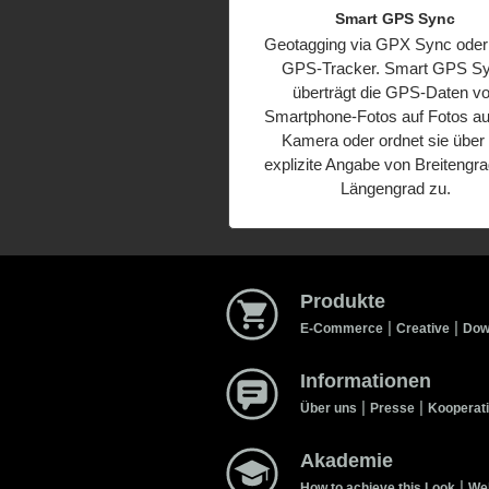
Smart GPS Sync
Geotagging via GPX Sync oder
GPS-Tracker. Smart GPS S
überträgt die GPS-Daten v
Smartphone-Fotos auf Fotos au
Kamera oder ordnet sie über 
explizite Angabe von Breitengr
Längengrad zu.
Produkte
|
|
E-Commerce
Creative
Dow
Informationen
|
|
Über uns
Presse
Kooperat
Akademie
|
How to achieve this Look
We