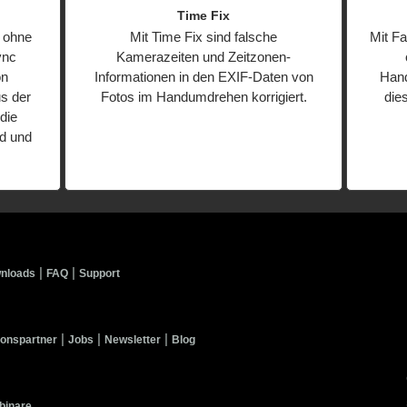
Time Fix
 ohne
Mit Time Fix sind falsche
Mit Fa
ync
Kamerazeiten und Zeitzonen-
on
Informationen in den EXIF-Daten von
Hand
s der
Fotos im Handumdrehen korrigiert.
die
die
ad und
|
|
nloads
FAQ
Support
|
|
|
ionspartner
Jobs
Newsletter
Blog
binare