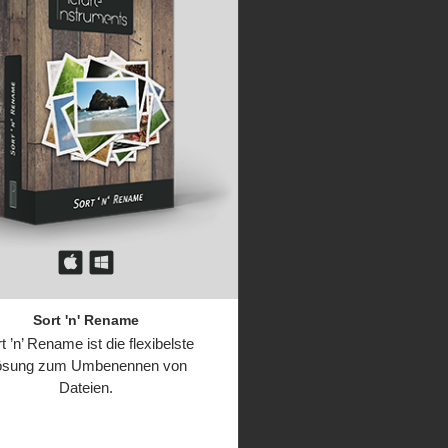
Sort 'n' Rename
t ’n’ Rename ist die flexibelste
ösung zum Umbenennen von
Dateien.