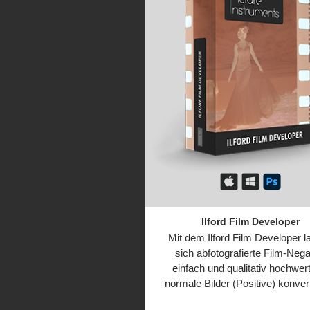
Ilford Film Developer
Mit dem Ilford Film Developer 
sich abfotografierte Film-Nega
einfach und qualitativ hochwert
normale Bilder (Positive) konver