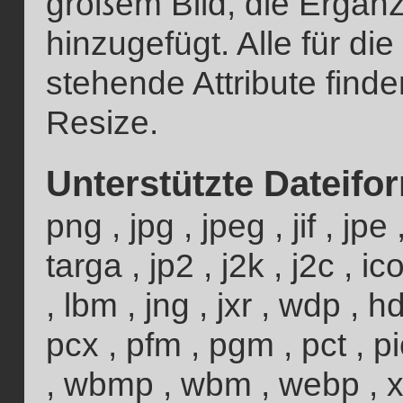
großem Bild, die Ergä
hinzugefügt. Alle für d
stehende Attribute finden
Resize.
Unterstützte Dateifo
png , jpg , jpeg , jif , jpe ,
targa , jp2 , j2k , j2c , ico
, lbm , jng , jxr , wdp , 
pcx , pfm , pgm , pct , pi
, wbmp , wbm , webp , 