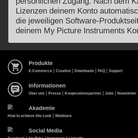
persönlichen Zugang. Nach dem Ka
Lizenzen deinem Konto automatisch 
die jeweiligen Software-Produktsei
deinem My Picture Instruments Ko
Produkte
|
|
|
|
E-Commerce
Creative
Downloads
FAQ
Support
Informationen
|
|
|
|
Über uns
Presse
Kooperationspartner
Jobs
Newsletter
Akademie
|
How to achieve this Look
Webinare
Social Media
|
|
|