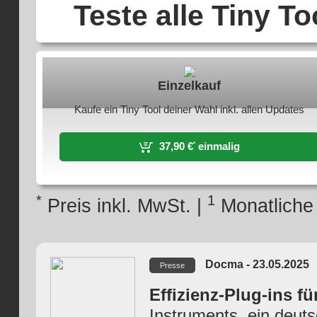
Teste alle Tiny T
Einzelkauf
Kaufe ein Tiny Tool deiner Wahl inkl. allen Updates
37,90 €
einmalig
*
*
1
Preis inkl. MwSt. |
Monatliche 
Docma - 23.05.2025
Presse
Effizienz-Plug-ins f
Instruments, ein deut