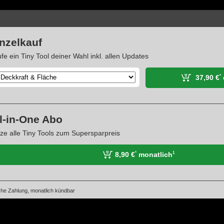
nzelkauf
fe ein Tiny Tool deiner Wahl inkl. allen Updates
37,90 €
*
l-in-One Abo
ze alle Tiny Tools zum Supersparpreis
8,90 €
monatlich
*
1
he Zahlung, monatlich kündbar