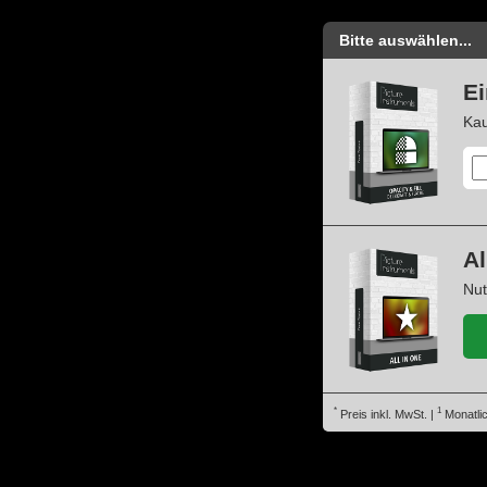
Bitte auswählen...
Ei
Kau
Al
Nut
*
1
Preis inkl. MwSt. |
Monatlic