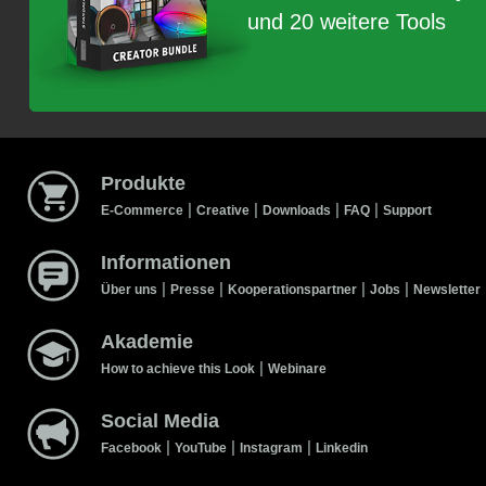
und 20 weitere Tools
Produkte
|
|
|
|
E-Commerce
Creative
Downloads
FAQ
Support
Informationen
|
|
|
|
Über uns
Presse
Kooperationspartner
Jobs
Newsletter
Akademie
|
How to achieve this Look
Webinare
Social Media
|
|
|
Facebook
YouTube
Instagram
Linkedin