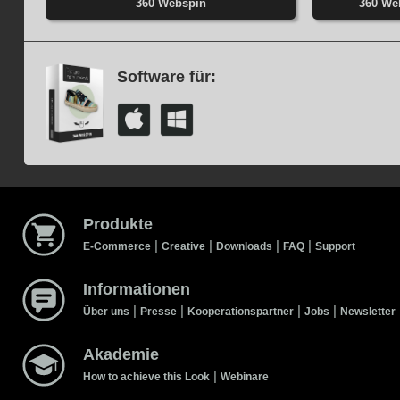
360 Webspin
360 Web
Software für:
Produkte
|
|
|
|
E-Commerce
Creative
Downloads
FAQ
Support
Informationen
|
|
|
|
Über uns
Presse
Kooperationspartner
Jobs
Newsletter
Akademie
|
How to achieve this Look
Webinare