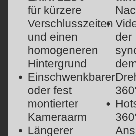
für kürzere
Nac
Verschlusszeiten
Vid
und einen
der
homogeneren
syn
Hintergrund
de
Einschwenkbarer
Dreh
oder fest
360
montierter
Hots
Kameraarm
360
Längerer
Ans