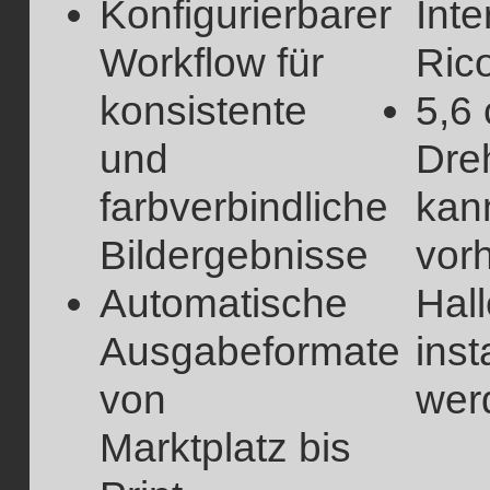
Konfigurierbarer
Inte
Workflow für
Ric
konsistente
5,6 
und
Dre
farbverbindliche
kan
Bildergebnisse
vor
Automatische
Hal
Ausgabeformate
insta
von
wer
Marktplatz bis