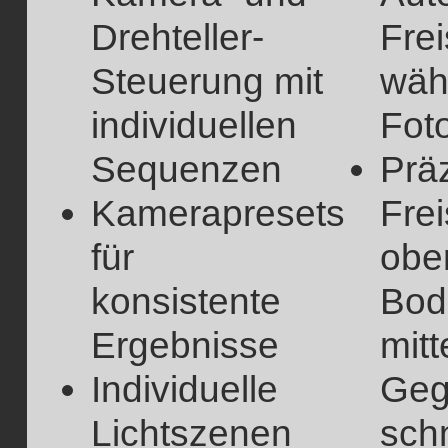
Drehteller-
Frei
Steuerung mit
wäh
individuellen
Fot
Sequenzen
Prä
Kamerapresets
Frei
für
obe
konsistente
Bod
Ergebnisse
mitt
Individuelle
Geg
Lichtszenen
sch