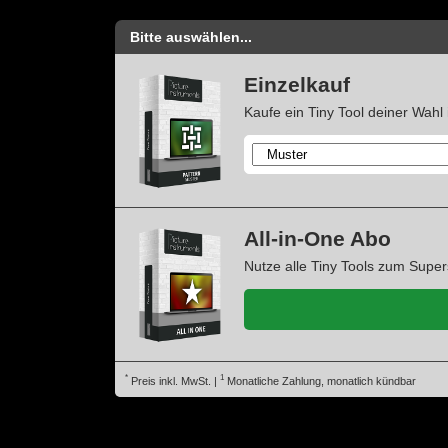
Bitte auswählen...
Einzelkauf
Kaufe ein Tiny Tool deiner Wahl 
All-in-One Abo
Nutze alle Tiny Tools zum Super
*
1
Preis inkl. MwSt. |
Monatliche Zahlung, monatlich kündbar