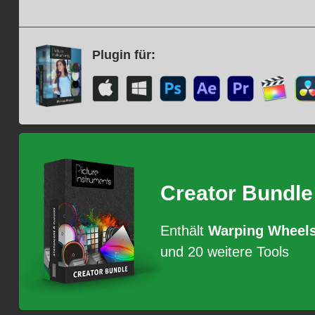
Plugin für:
Creator Bundle
Enthält
Warping Wheel
und 20 weitere Tools